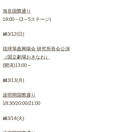
海音国際通り
19:00～(3～5ステージ)
🎎3/12(日)
琉球箏曲興陽会 研究所長会公演
（国立劇場おきなわ）
(開演)13:00～
🎎3/13(月)
波照間国際通り
18:30/20:00/21:00
🎎3/14(火)